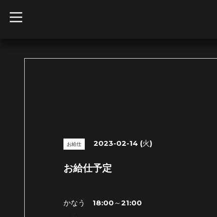
t
o
g
g
l
e
n
a
v
i
g
a
t
i
o
n
2023-02-14 (火)
お給仕
お給仕予定
かなう 18:00～21:00