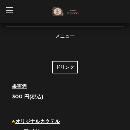
t
o
g
g
l
e
n
メニュー
a
v
i
g
a
t
i
ドリンク
o
n
果実酒
300
円(税込)
オリジナルカクテル