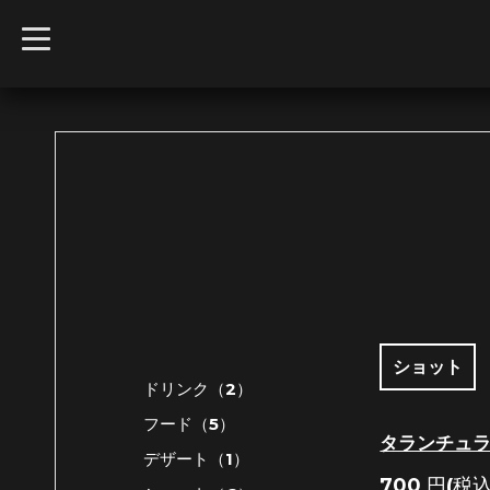
t
o
g
g
l
e
n
a
v
i
g
a
t
i
o
n
ショット
ドリンク（2）
フード（5）
タランチュ
デザート（1）
700
円(税込