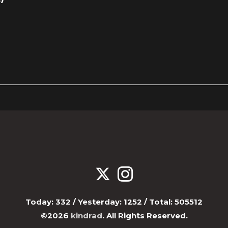
Today:
332
/ Yesterday:
1252
/ Total:
505512
©2026
kindrad
. All Rights Reserved.