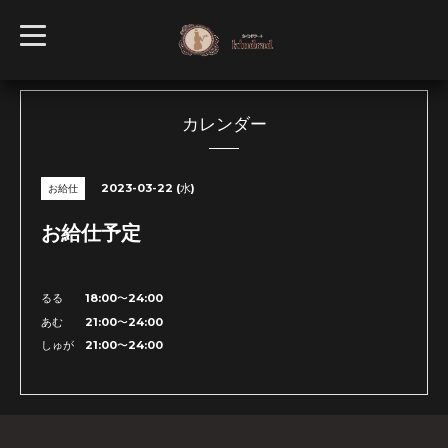
t
o
g
g
l
e
n
カレンダー
a
v
i
g
2023-03-22 (水)
お給仕
a
t
i
お給仕予定
o
n
るる 18:00〜24:00
あむ 21:00〜24:00
しゅが 21:00〜24:00