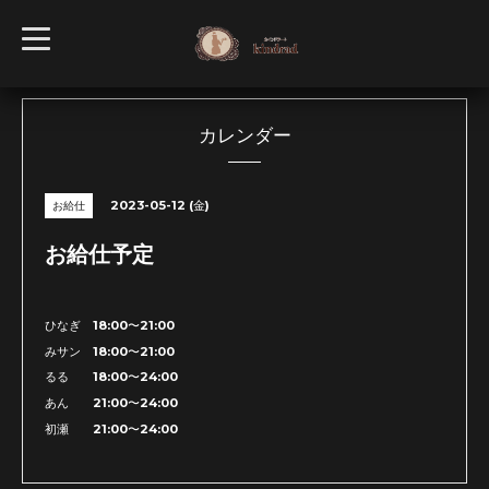
t
o
g
g
l
e
n
カレンダー
a
v
i
g
2023-05-12 (金)
お給仕
a
t
i
お給仕予定
o
n
ひなぎ 18:00〜21:00
みサン 18:00〜21:00
るる 18:00〜24:00
あん 21:00〜24:00
初瀬 21:00〜24:00