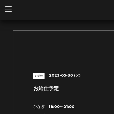
t
o
g
g
l
e
n
a
v
i
g
a
t
i
o
n
2023-05-30 (火)
お給仕
お給仕予定
ひなぎ 18:00〜21:00