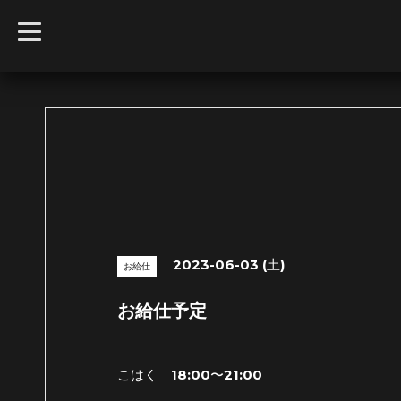
t
o
g
g
l
e
n
a
v
i
g
a
t
i
o
n
2023-06-03 (土)
お給仕
お給仕予定
こはく 18:00〜21:00