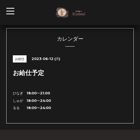
t
o
g
g
l
e
n
カレンダー
a
v
i
g
2023-06-12 (月)
お給仕
a
t
i
お給仕予定
o
n
ひなぎ 18:00〜21:00
しゅが 18:00〜24:00
るる 18:00〜24:00