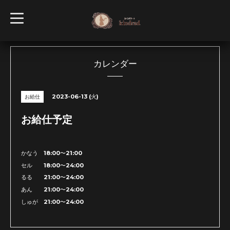
t
o
g
g
l
e
n
カレンダー
a
v
i
g
2023-06-13 (火)
お給仕
a
t
i
お給仕予定
o
n
かなう 18:00〜21:00
セル 18:00〜24:00
るる 21:00〜24:00
あん 21:00〜24:00
しゅが 21:00〜24:00