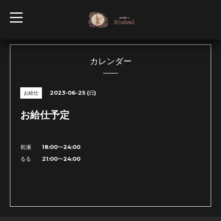
t
o
g
g
l
e
n
カレンダー
a
v
i
g
2023-06-25 (日)
お給仕
a
t
i
お給仕予定
o
n
初瀬 18:00〜24:00
るる 21:00〜24:00