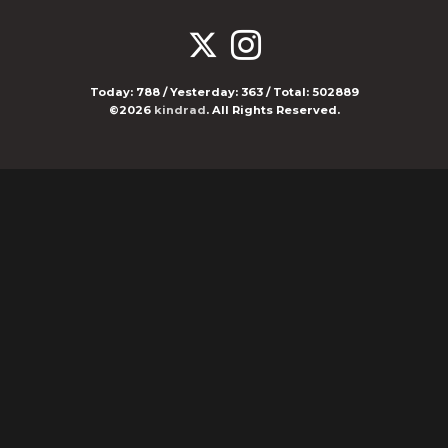
Today:
788
/ Yesterday:
363
/ Total:
502889
©2026
kindrad
. All Rights Reserved.