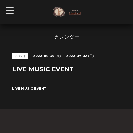
t
o
g
g
l
e
n
カレンダー
a
v
i
g
2023-06-30 (金) ～ 2023-07-02 (日)
イベント
a
t
i
LIVE MUSIC EVENT
o
n
LIVE MUSIC EVENT