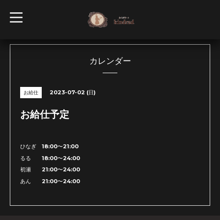
t
o
g
g
l
e
n
カレンダー
a
v
i
g
2023-07-02 (日)
お給仕
a
t
i
お給仕予定
o
n
ひなぎ 18:00〜21:00
るる 18:00〜24:00
初瀬 21:00〜24:00
あん 21:00〜24:00