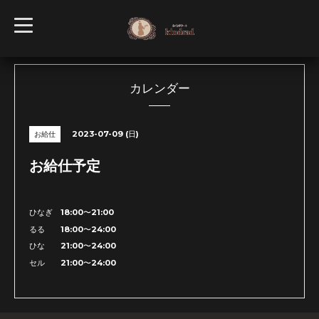
t
o
g
g
l
e
n
カレンダー
a
v
i
g
2023-07-09 (日)
お給仕
a
t
i
お給仕予定
o
n
ひなぎ 18:00〜21:00
るる 18:00〜24:00
ひな 21:00〜24:00
セル 21:00〜24:00