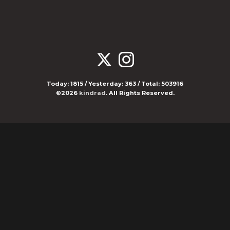
Today:
1815
/ Yesterday:
363
/ Total:
503916
©2026
kindrad
. All Rights Reserved.