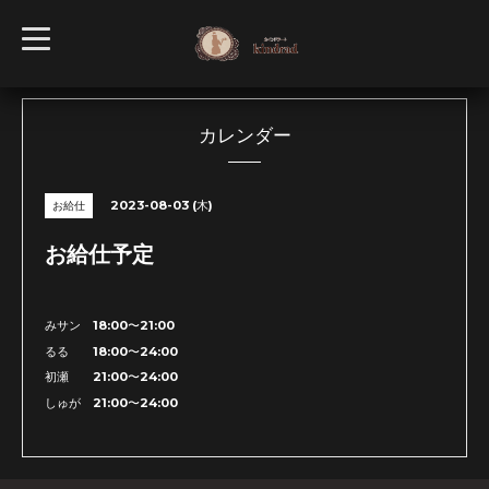
t
o
g
g
l
e
n
カレンダー
a
v
i
g
2023-08-03 (木)
お給仕
a
t
i
お給仕予定
o
n
みサン 18:00〜21:00
るる 18:00〜24:00
初瀬 21:00〜24:00
しゅが 21:00〜24:00