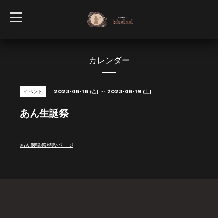
t
o
g
g
l
e
n
カレンダー
a
v
i
g
2023-08-18 (金) ～ 2023-08-19 (土)
イベント
a
t
i
あん生誕祭
o
n
あん製誕祭特設ページ