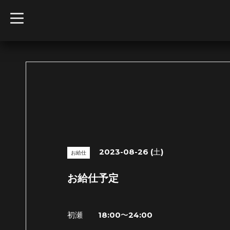
t
o
g
g
l
e
n
a
v
i
g
a
t
i
o
n
2023-08-26 (土)
お給仕
お給仕予定
初瀬 18:00〜24:00