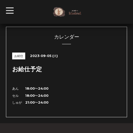
t
o
g
g
l
e
n
カレンダー
a
v
i
g
2023-09-05 (火)
お給仕
a
t
i
お給仕予定
o
n
あん 18:00〜24:00
セル 18:00〜24:00
しゅが 21:00〜24:00