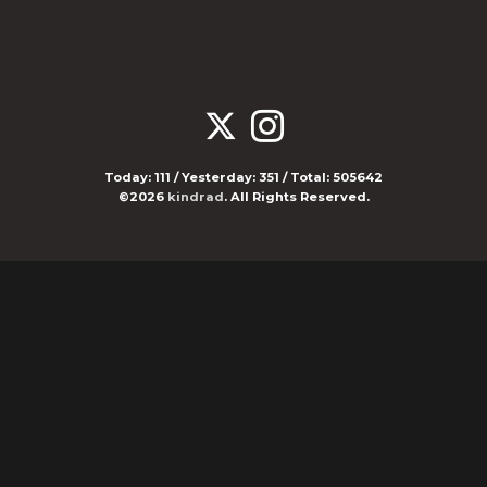
Today:
111
/ Yesterday:
351
/ Total:
505642
©2026
kindrad
. All Rights Reserved.