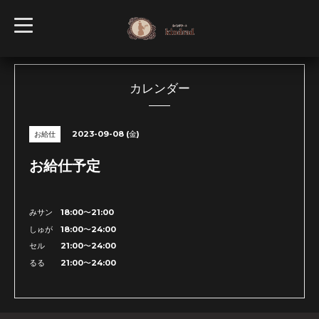
t
o
g
g
l
e
n
カレンダー
a
v
i
g
2023-09-08 (金)
お給仕
a
t
i
お給仕予定
o
n
みサン 18:00〜21:00
しゅが 18:00〜24:00
セル 21:00〜24:00
るる 21:00〜24:00