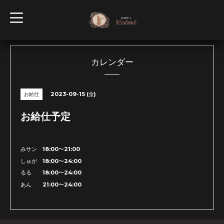
t
o
g
g
l
e
n
カレンダー
a
v
i
g
2023-09-15 (金)
お給仕
a
t
i
お給仕予定
o
n
みサン 18:00〜21:00
しゅが 18:00〜24:00
るる 18:00〜24:00
あん 21:00〜24:00