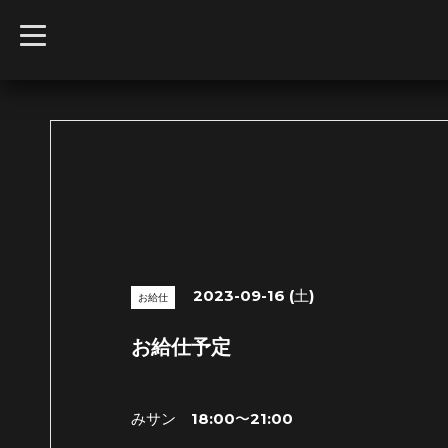
t
o
g
g
l
e
n
a
v
i
g
a
t
i
o
n
2023-09-16 (土)
お給仕
お給仕予定
みサン 18:00〜21:00