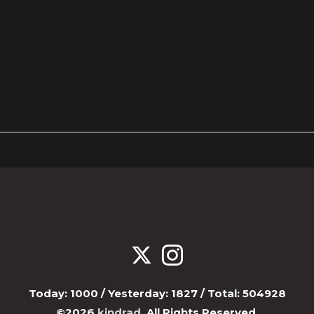
Today:
1000
/ Yesterday:
1827
/ Total:
504928
©2026
kindrad
. All Rights Reserved.