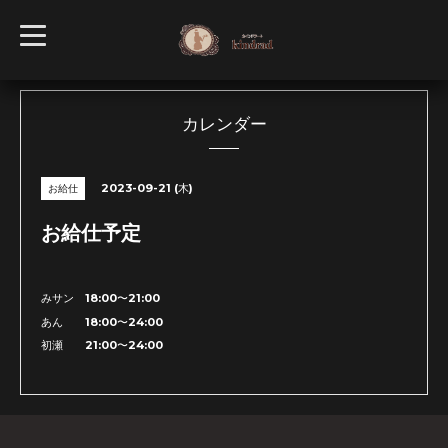
t
o
g
g
l
e
n
カレンダー
a
v
i
g
2023-09-21 (木)
お給仕
a
t
i
お給仕予定
o
n
みサン 18:00〜21:00
あん 18:00〜24:00
初瀬 21:00〜24:00