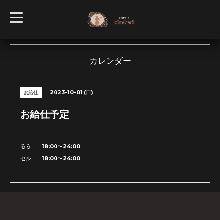
t
o
g
g
l
e
n
カレンダー
a
v
i
g
2023-10-01 (日)
お給仕
a
t
i
お給仕予定
o
n
るる 18:00〜24:00
セル 18:00〜24:00