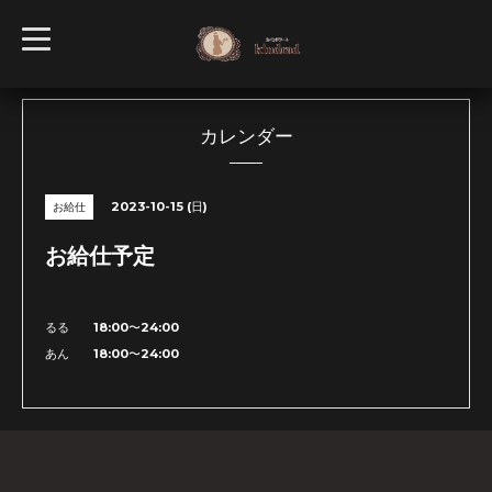
t
o
g
g
l
e
n
カレンダー
a
v
i
g
2023-10-15 (日)
お給仕
a
t
i
お給仕予定
o
n
るる 18:00〜24:00
あん 18:00〜24:00