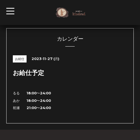
t
o
g
g
l
e
n
カレンダー
a
v
i
g
2023-11-27 (月)
お給仕
a
t
i
お給仕予定
o
n
るる 18:00〜24:00
あか 18:00〜24:00
初瀬 21:00〜24:00