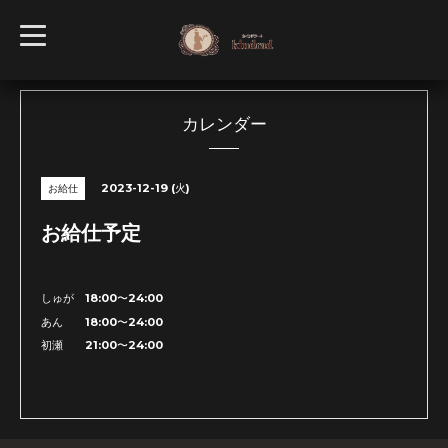
t
o
g
g
l
e
n
カレンダー
a
v
i
g
2023-12-19 (火)
お給仕
a
t
i
お給仕予定
o
n
しゅが 18:00〜24:00
あん 18:00〜24:00
初瀬 21:00〜24:00