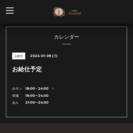
t
o
g
g
l
e
n
カレンダー
a
v
i
g
2024-01-08 (月)
お給仕
a
t
i
お給仕予定
o
n
みサン 18:00～24:00 ✨
初瀬 18:00〜24:00
あん 21:00〜24:00