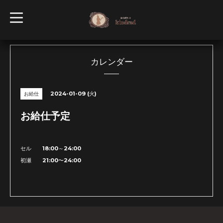
t
o
g
g
l
e
n
カレンダー
a
v
i
g
2024-01-09 (火)
お給仕
a
t
i
お給仕予定
o
n
セル 18:00～24:00
初瀬 21:00〜24:00