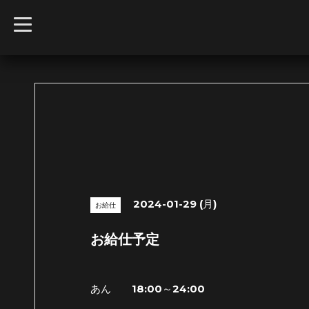
t
o
g
g
l
e
n
a
v
i
g
a
t
i
o
n
2024-01-29 (月)
お給仕
お給仕予定
あん 18:00～24:00