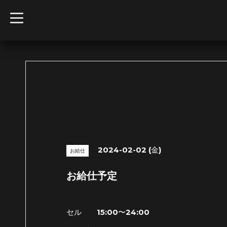
t
o
g
g
l
e
n
a
v
i
g
a
t
i
o
n
2024-02-02 (金)
お給仕
お給仕予定
セル 15:00〜24:00