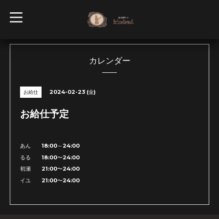
t
o
g
g
l
e
n
カレンダー
a
v
i
g
2024-02-23 (金)
お給仕
a
t
i
お給仕予定
o
n
あん 18:00～24:00
るる 18:00〜24:00
初瀬 21:00〜24:00
イユ 21:00〜24:00