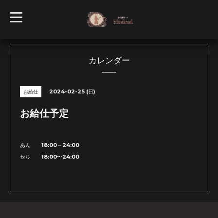
t
o
g
g
l
e
n
カレンダー
a
v
i
g
2024-02-25 (日)
お給仕
a
t
i
お給仕予定
o
n
あん 18:00～24:00
セル 18:00〜24:00