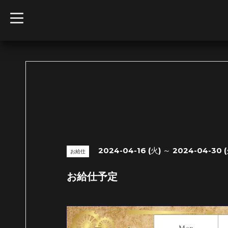
t
o
g
g
l
e
n
a
v
i
g
a
t
i
o
n
2024-04-16 (火) ～ 2024-04-30 (
お給仕
お給仕予定