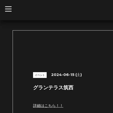
t
o
g
g
l
e
n
a
v
i
g
a
t
i
o
n
2024-06-15 (土)
イベント
グランテラス筑西
詳細はこちら！！