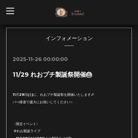
t
o
g
g
l
e
n
インフォメーション
a
v
i
g
2025-11-26 00:00:00
a
t
i
11/29 れおプチ製誕祭開催🎂
o
n
11月29日(土)に、れおプチ製誕祭を開催いたします🎉
パぺ様達で盛大にお祝いしてください✨
〈限定イベント〉
⚙れお製誕ライブ