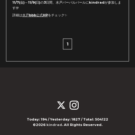
11/7(金)～11/9(日)の3日間、水戸バーバルバールにkindradが参加しま
す🍺
詳細は
水戸bbb公式HP
をチェック✨
1
Today:
194
/ Yesterday:
1827
/ Total:
504122
©2026
kindrad
. All Rights Reserved.