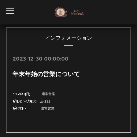
t
o
g
g
l
e
n
インフォメーション
a
v
i
g
2023-12-30 00:00:00
a
t
i
年末年始の営業について
o
n
〜12/31(日) 通常営業
1/1(月)〜1/3(水) 店休日
1/4(木)〜 通常営業