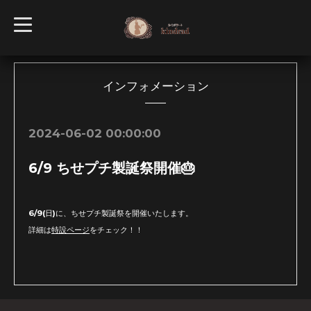
t
o
g
g
l
e
n
インフォメーション
a
v
i
g
2024-06-02 00:00:00
a
t
i
6/9 ちせプチ製誕祭開催🎂
o
n
6/9(日)に、ちせプチ製誕祭を開催いたします。
詳細は
特設ページ
をチェック！！