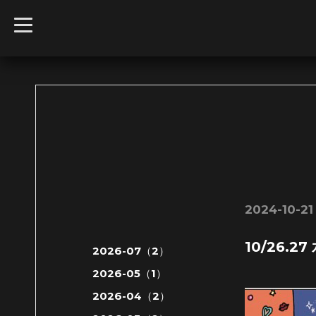
t
o
g
g
l
e
n
a
v
i
g
a
t
i
o
n
2024-10-21
10/26.2
2026-07（2）
2026-05（1）
2026-04（2）